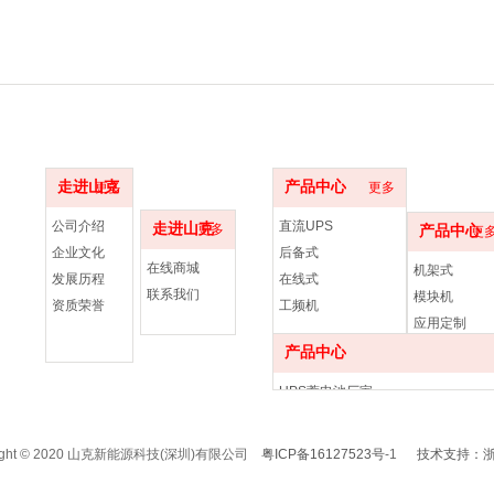
走进山克
产品中心
更多
更多
公司介绍
直流UPS
走进山克
更多
产品中心
更
企业文化
后备式
在线商城
机架式
发展历程
在线式
联系我们
模块机
资质荣誉
工频机
应用定制
UPS电源
产品中心
UPS蓄电池厂家
UPS不间断电源
UPS电源厂家
right © 2020 山克新能源科技(深圳)有限公司
粤ICP备16127523号
-1
技术支持：
UPS电源厂商